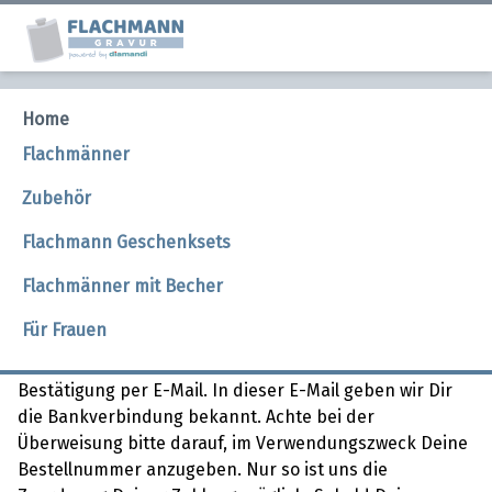
Home
Zahlungsarten
Flachmänner
Zubehör
Flachmann Geschenksets
Wir bieten Dir folgende Zahlungsarten an. Such Dir
einfach die für Dich optimale Zahlart aus.
Flachmänner mit Becher
Vorkasse
Für Frauen
Entscheidest Du Dich für die Zahlart Vorkasse, erhältst
Du umgehend nach dem Absenden der Bestellung die
Bestätigung per E-Mail. In dieser E-Mail geben wir Dir
die Bankverbindung bekannt. Achte bei der
Überweisung bitte darauf, im Verwendungszweck Deine
Bestellnummer anzugeben. Nur so ist uns die