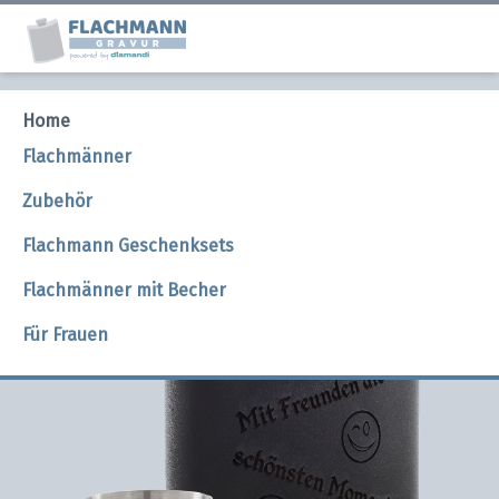
Zubehör
Home
Flachmänner
Becher und Trichter für den Flachmann.
Zubehör
Unverzichtbares Zubehör zum Befüllen und Genießen.
Flachmann Geschenksets
Flachmänner mit Becher
Für Frauen