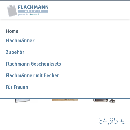
Home
Flachmann Exquisit Edelstahl
Flachmänner
hochglanz
Zubehör
Flachmann Geschenksets
Flachmann Exquisit Edelstahl hochglanz Bilder
Flachmänner mit Becher
Für Frauen
34,95 €