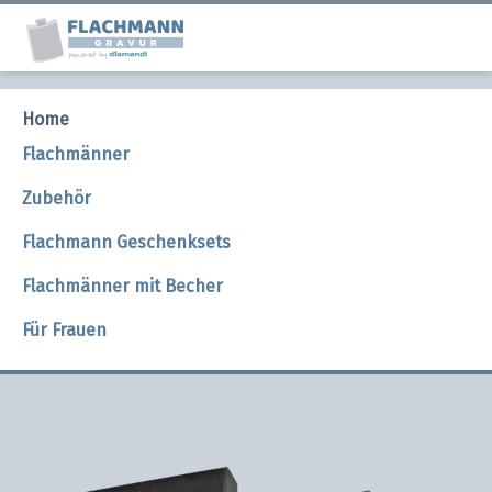
Flachmann mit Gravur
Home
Flachmänner
Große Auswahl an Flachmännern mit individueller
Zubehör
Gravur. Einfach den Wunschtext eingeben und den Rest
übernehmen wir!
Flachmann Geschenksets
Flachmänner mit Becher
JETZT ENTDECKEN
Für Frauen